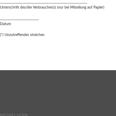
________________________________________________________
Unterschrift des/der Verbraucher(s) (nur bei Mitteilung auf Papier)
_________________________
Datum
(*) Unzutreffendes streichen
MICHAEL HORN