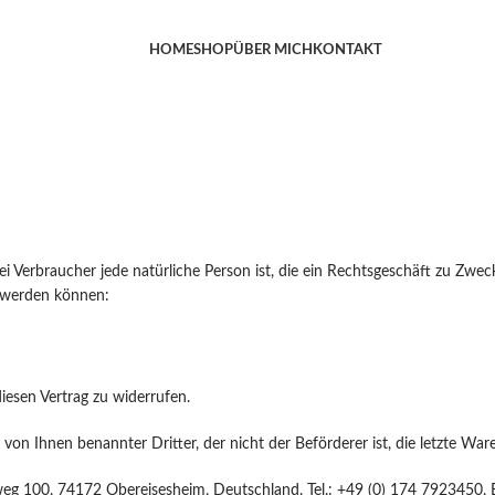
HOME
SHOP
ÜBER MICH
KONTAKT
 Verbraucher jede natürliche Person ist, die ein Rechtsgeschäft zu Zwec
t werden können:
esen Vertrag zu widerrufen.
 von Ihnen benannter Dritter, der nicht der Beförderer ist, die letzte W
g 100, 74172 Obereisesheim, Deutschland, Tel.: +49 (0) 174 7923450, E-