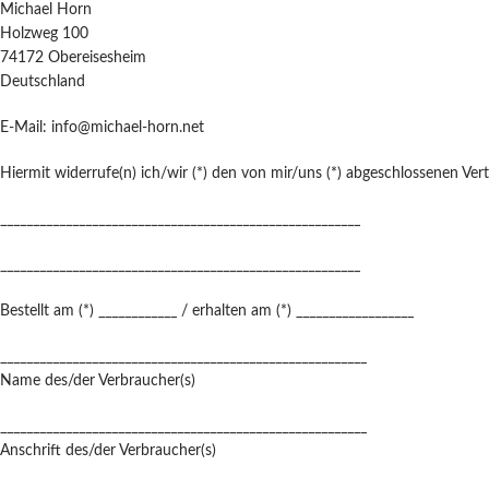
Michael Horn
Holzweg 100
74172 Obereisesheim
Deutschland
E-Mail: info@michael-horn.net
Hiermit widerrufe(n) ich/wir (*) den von mir/uns (*) abgeschlossenen Ver
_______________________________________________________
_______________________________________________________
Bestellt am (*) ____________ / erhalten am (*) __________________
________________________________________________________
Name des/der Verbraucher(s)
________________________________________________________
Anschrift des/der Verbraucher(s)