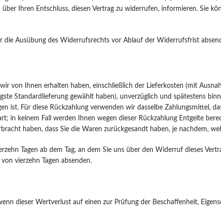
il) über Ihren Entschluss, diesen Vertrag zu widerrufen, informieren. Sie
ber die Ausübung des Widerrufsrechts vor Ablauf der Widerrufsfrist absen
wir von Ihnen erhalten haben, einschließlich der Lieferkosten (mit Ausna
tigste Standardlieferung gewählt haben), unverzüglich und spätestens bi
en ist. Für diese Rückzahlung verwenden wir dasselbe Zahlungsmittel, das
art; in keinem Fall werden Ihnen wegen dieser Rückzahlung Entgelte bere
bracht haben, dass Sie die Waren zurückgesandt haben, je nachdem, welc
ierzehn Tagen ab dem Tag, an dem Sie uns über den Widerruf dieses Vertr
t von vierzehn Tagen absenden.
nn dieser Wertverlust auf einen zur Prüfung der Beschaffenheit, Eigen