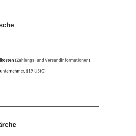
Esche
dkosten (
Zahlungs- und Versandinformationen
)
nunternehmer, §19 UStG)
ärche