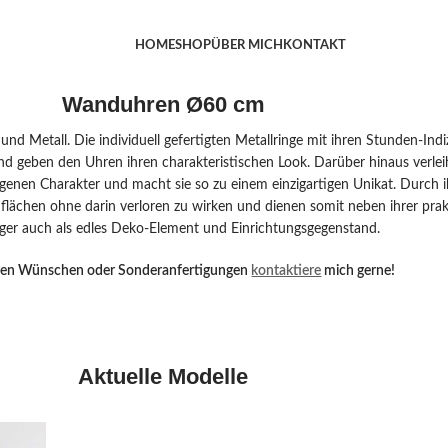
HOME
SHOP
ÜBER MICH
KONTAKT
Wanduhren Ø60 cm
nd Metall. Die individuell gefertigten Metallringe mit ihren Stunden-Indiz
und geben den Uhren ihren charakteristischen Look. Darüber hinaus verle
igenen Charakter und macht sie so zu einem einzigartigen Unikat. Durch 
ächen ohne darin verloren zu wirken und dienen somit neben ihrer prak
iger auch als edles Deko-Element und Einrichtungsgegenstand.
iven Wünschen oder Sonderanfertigungen
kontaktiere
mich gerne!
Aktuelle Modelle