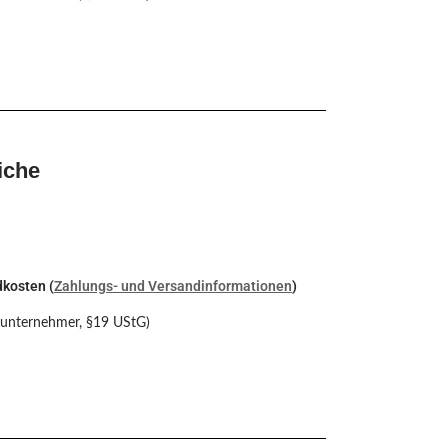
iche
dkosten (
Zahlungs- und Versandinformationen
)
nunternehmer, §19 UStG)