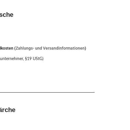
Esche
dkosten (
Zahlungs- und Versandinformationen
)
nunternehmer, §19 UStG)
ärche