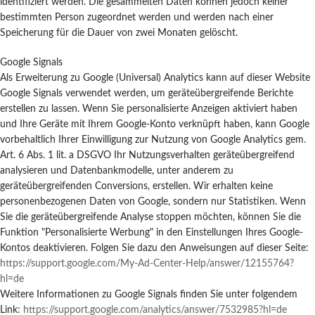
identifiziert werden. Die gesammelten Daten können jedoch keiner
bestimmten Person zugeordnet werden und werden nach einer
Speicherung für die Dauer von zwei Monaten gelöscht.
Google Signals
Als Erweiterung zu Google (Universal) Analytics kann auf dieser Website
Google Signals verwendet werden, um geräteübergreifende Berichte
erstellen zu lassen. Wenn Sie personalisierte Anzeigen aktiviert haben
und Ihre Geräte mit Ihrem Google-Konto verknüpft haben, kann Google
vorbehaltlich Ihrer Einwilligung zur Nutzung von Google Analytics gem.
Art. 6 Abs. 1 lit. a DSGVO Ihr Nutzungsverhalten geräteübergreifend
analysieren und Datenbankmodelle, unter anderem zu
geräteübergreifenden Conversions, erstellen. Wir erhalten keine
personenbezogenen Daten von Google, sondern nur Statistiken. Wenn
Sie die geräteübergreifende Analyse stoppen möchten, können Sie die
Funktion "Personalisierte Werbung" in den Einstellungen Ihres Google-
Kontos deaktivieren. Folgen Sie dazu den Anweisungen auf dieser Seite:
https://support.google.com
/My-Ad-Center-Help
/answer
/12155764
?
hl=de
Weitere Informationen zu Google Signals finden Sie unter folgendem
Link:
https://support.google.com
/analytics
/answer
/7532985
?hl=de