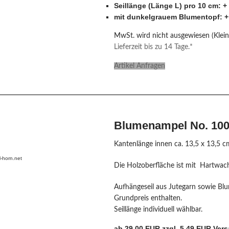
Seillänge (Länge L) pro 10 cm: +
mit dunkelgrauem Blumentopf: +
MwSt. wird nicht ausgewiesen (Klei
Lieferzeit bis zu 14 Tage.*
Artikel Anfragen
Blumenampel No. 100
Kantenlänge innen ca. 13,5 x 13,5 c
-horn.net
Die Holzoberfläche ist mit Hartwach
Aufhängeseil aus Jutegarn sowie Blu
Grundpreis enthalten.
Seillänge individuell wählbar.
ab 29,00 EUR zzgl. 5,49 EUR Ver