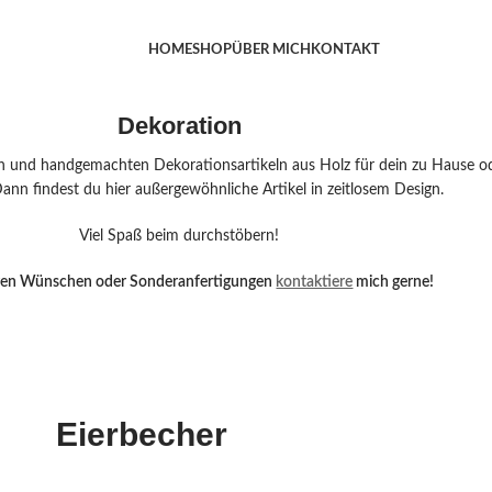
HOME
SHOP
ÜBER MICH
KONTAKT
Dekoration
n und handgemachten Dekorationsartikeln aus Holz für dein zu Hause ode
nn findest du hier außergewöhnliche Artikel in zeitlosem Design.
Viel Spaß beim durchstöbern!
iven Wünschen oder Sonderanfertigungen
kontaktiere
mich gerne!
Eierbecher