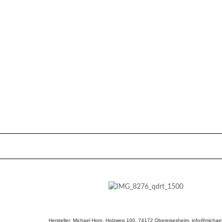
Hersteller: Michael Horn, Holzweg 100, 74172 Obereisesheim, info@michael