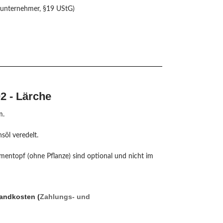
nunternehmer, §19 UStG)
2 - Lärche
m.
söl veredelt.
mentopf (ohne Pflanze) sind optional und nicht im
sandkosten (
Zahlungs- und