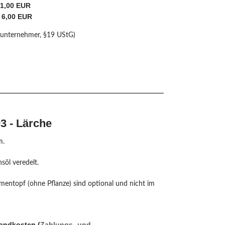
 1,00 EUR
 6,00 EUR
nunternehmer, §19 UStG)
3 - Lärche
m.
söl veredelt.
mentopf (ohne Pflanze) sind optional und nicht im
sandkosten (
Zahlungs- und